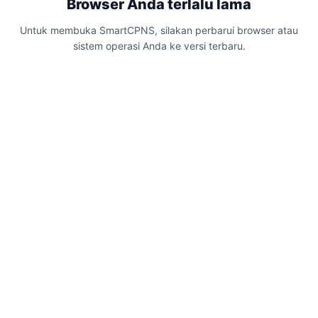
Browser Anda terlalu lama
Pilih kategori untuk menyaring.
Untuk membuka SmartCPNS, silakan perbarui browser atau
sistem operasi Anda ke versi terbaru.
Semua
Seminar & Kelas Besar
Tes Kebugaran
17
8
3
Kelas Intensif
Event & Roadshow
2
4
Menampilkan
17
dari
17
foto