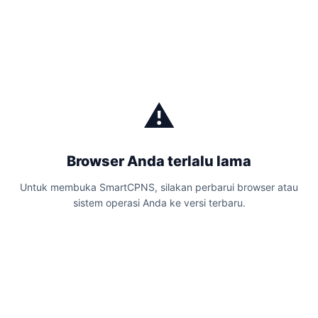
bidang yang relevan dengan jabatan yang dilamar. SKB
setiap formasi memiliki model soal hingga materi yang
berbeda-beda karena tesnya lebih spesifik dan
menyesuaikan posisi yang dilamar di instansi. Berikut
ini adalah materi SKB CPNS 2024 untuk Formasi
⚠️
Penyelidik Korupsi, Analis dan Pranata Pemberantasan
Korupsi.
Browser Anda terlalu lama
Untuk membuka SmartCPNS, silakan perbarui browser atau
sistem operasi Anda ke versi terbaru.